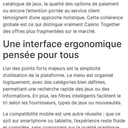
catalogue de jeux, la qualité des options de paiement
ou encore l’attention portée au service client
témoignent d’une approche holistique. Cette cohérence
globale est ce qui distingue vraiment Casino Together
des offres plus fragmentées sur le marché.
Une interface ergonomique
pensée pour tous
L’un des points forts majeurs est la simplicité
d’utilisation de la plateforme. Le menu est organisé
logiquement, avec des catégories bien définies,
permettant une recherche rapide des jeux ou des
informations. En plus, les filtres intelligents facilitent le
tri selon les fournisseurs, types de jeux ou nouveautés.
La compatibilité mobile est une autre réussite : que ce
soit sur smartphone ou tablette, l’expérience reste fluide
et complète, sans compromis sur la qualité graphique