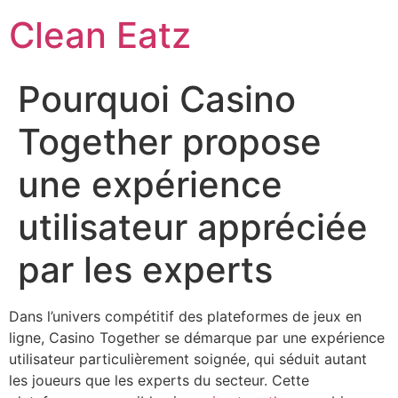
Clean Eatz
Pourquoi Casino
Together propose
une expérience
utilisateur appréciée
par les experts
Dans l’univers compétitif des plateformes de jeux en
ligne, Casino Together se démarque par une expérience
utilisateur particulièrement soignée, qui séduit autant
les joueurs que les experts du secteur. Cette