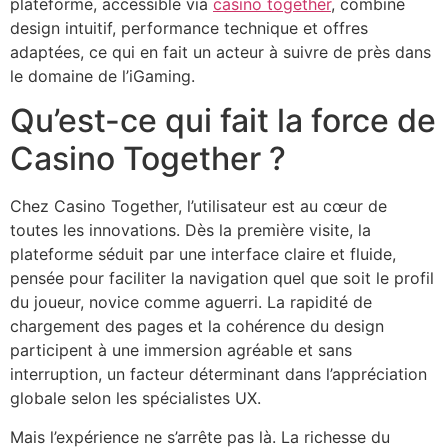
plateforme, accessible via
casino together
, combine
design intuitif, performance technique et offres
adaptées, ce qui en fait un acteur à suivre de près dans
le domaine de l’iGaming.
Qu’est-ce qui fait la force de
Casino Together ?
Chez Casino Together, l’utilisateur est au cœur de
toutes les innovations. Dès la première visite, la
plateforme séduit par une interface claire et fluide,
pensée pour faciliter la navigation quel que soit le profil
du joueur, novice comme aguerri. La rapidité de
chargement des pages et la cohérence du design
participent à une immersion agréable et sans
interruption, un facteur déterminant dans l’appréciation
globale selon les spécialistes UX.
Mais l’expérience ne s’arrête pas là. La richesse du