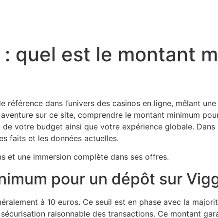
 : quel est le montant 
référence dans l’univers des casinos en ligne, mêlant une 
n aventure sur ce site, comprendre le montant minimum pour
on de votre budget ainsi que votre expérience globale. Dans 
es faits et les données actuelles.
ns et une immersion complète dans ses offres.
inimum pour un dépôt sur Vigg
éralement à 10 euros. Ce seuil est en phase avec la majorit
e sécurisation raisonnable des transactions. Ce montant gar