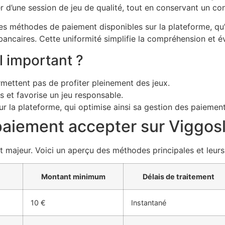
 d’une session de jeu de qualité, tout en conservant un con
s méthodes de paiement disponibles sur la plateforme, qu’i
ancaires. Cette uniformité simplifie la compréhension et évi
l important ?
ermettent pas de profiter pleinement des jeux.
ers et favorise un jeu responsable.
our la plateforme, qui optimise ainsi sa gestion des paiement
aiement accepter sur Viggosl
t majeur. Voici un aperçu des méthodes principales et leurs
Montant minimum
Délais de traitement
10 €
Instantané