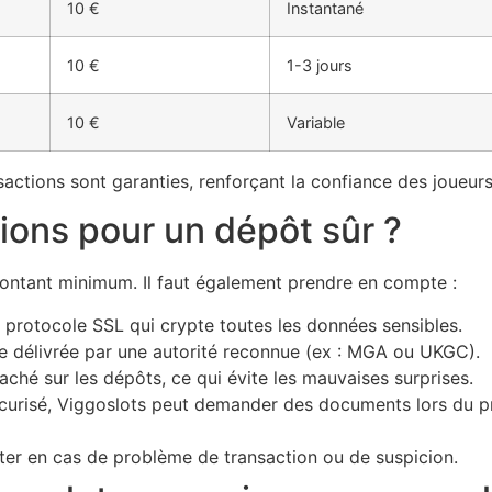
10 €
Instantané
10 €
1-3 jours
10 €
Variable
sactions sont garanties, renforçant la confiance des joueurs 
tions pour un dépôt sûr ?
 montant minimum. Il faut également prendre en compte :
un protocole SSL qui crypte toutes les données sensibles.
elle délivrée par une autorité reconnue (ex : MGA ou UKGC).
aché sur les dépôts, ce qui évite les mauvaises surprises.
 sécurisé, Viggoslots peut demander des documents lors du p
ster en cas de problème de transaction ou de suspicion.