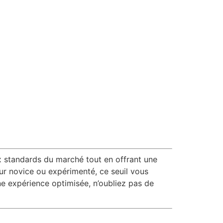
x standards du marché tout en offrant une
eur novice ou expérimenté, ce seuil vous
ne expérience optimisée, n’oubliez pas de