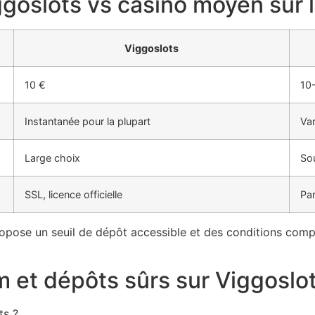
goslots vs casino moyen sur 
Viggoslots
10 €
10
Instantanée pour la plupart
Var
Large choix
Sou
SSL, licence officielle
Par
ose un seuil de dépôt accessible et des conditions compéti
 et dépôts sûrs sur Viggoslo
ts ?