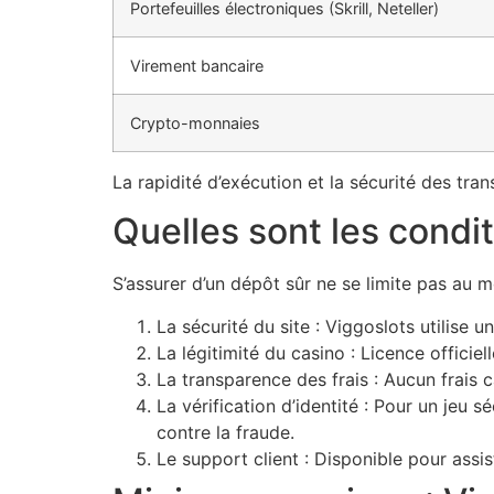
Portefeuilles électroniques (Skrill, Neteller)
Virement bancaire
Crypto-monnaies
La rapidité d’exécution et la sécurité des tran
Quelles sont les condi
S’assurer d’un dépôt sûr ne se limite pas au
La sécurité du site : Viggoslots utilise 
La légitimité du casino : Licence offici
La transparence des frais : Aucun frais c
La vérification d’identité : Pour un jeu
contre la fraude.
Le support client : Disponible pour assi