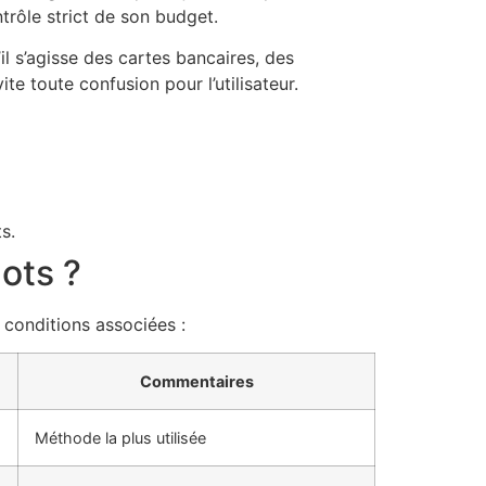
trôle strict de son budget.
l s’agisse des cartes bancaires, des
te toute confusion pour l’utilisateur.
s.
ots ?
 conditions associées :
Commentaires
Méthode la plus utilisée